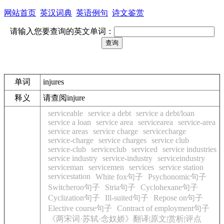
网站首页
英汉词典
英语例句
诗文鉴赏
请输入您要查询的英文单词：
单词
injures
释义
请查阅injure
serviceable
service a debt
service a debt/loan
service a loan
service area
servicearea
service-area
service areas
service charge
servicecharge
service-charge
service charges
service club
service-club
serviceclub
serviced
service industries
service industry
service-industry
serviceindustry
serviceman
servicemen
services
service station
servicestation
White fox句子
Psychonomic句子
Switcheroo句子
Stria句子
Cyclohexane句子
Cyclization句子
Ill-suited句子
Repose on句子
Elective course句子
Contract of employment句子
《两宋词·苏轼·念奴娇》翻译|原文|赏析|评点