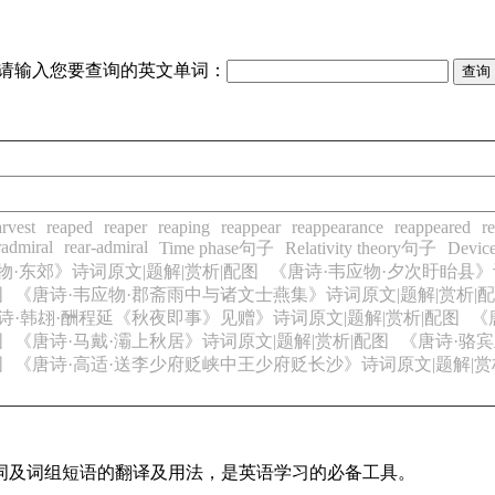
请输入您要查询的英文单词：
arvest
reaped
reaper
reaping
reappear
reappearance
reappeared
r
radmiral
rear-admiral
Time phase句子
Relativity theory句子
Devic
物·东郊》诗词原文|题解|赏析|配图
《唐诗·韦应物·夕次盱眙县》
图
《唐诗·韦应物·郡斋雨中与诸文士燕集》诗词原文|题解|赏析|
诗·韩翃·酬程延《秋夜即事》见赠》诗词原文|题解|赏析|配图
《
图
《唐诗·马戴·灞上秋居》诗词原文|题解|赏析|配图
《唐诗·骆宾
图
《唐诗·高适·送李少府贬峡中王少府贬长沙》诗词原文|题解|赏
单词及词组短语的翻译及用法，是英语学习的必备工具。