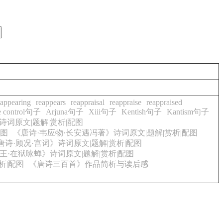
eappearing
reappears
reappraisal
reappraise
reappraised
e control句子
Arjuna句子
Xiii句子
Kentish句子
Kantism句子
诗词原文|题解|赏析|配图
配图
《唐诗·韦应物·长安遇冯著》诗词原文|题解|赏析|配图
唐诗·顾况·宫词》诗词原文|题解|赏析|配图
王·在狱咏蝉》诗词原文|题解|赏析|配图
析|配图
《唐诗三百首》作品简析与读后感