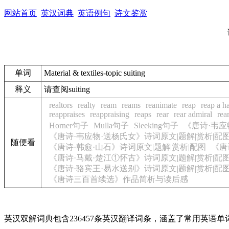
网站首页
英汉词典
英语例句
诗文鉴赏
单词
Material & textiles-topic suiting
释义
请查阅suiting
realtors
realty
ream
reams
reanimate
reap
reap a h
reappraises
reappraising
reaps
rear
rear admiral
rea
Horner句子
Mulla句子
Sleeking句子
《唐诗·韦应
《唐诗·韦应物·送杨氏女》诗词原文|题解|赏析|配
随便看
《唐诗·韩愈·山石》诗词原文|题解|赏析|配图
《唐
《唐诗·马戴·楚江①怀古》诗词原文|题解|赏析|配
《唐诗·骆宾王·易水送别》诗词原文|题解|赏析|配
《唐诗三百首续选》作品简析与读后感
英汉双解词典包含236457条英汉翻译词条，涵盖了常用英语