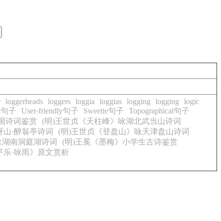
r
loggerheads
loggers
loggia
loggias
logging
logging
logic
ein句子
User-friendly句子
Sweetie句子
Topographical句子
爱国诗词鉴赏
(明)王世贞《天柱峰》咏湖北武当山诗词
玡山·醉翁亭诗词
(明)王世贞《登盘山》咏天津盘山诗词
咏湖南洞庭湖诗词
(明)王冕《墨梅》小学生古诗鉴赏
平乐·咏雨》原文赏析