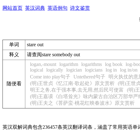
网站首页
英汉词典
英语例句
诗文鉴赏
单词
stare out
释义
请查阅stare somebody out
logan,-mount
logarithm
logarithms
log book
log-bo
logical
logically
logician
logicians
log in
log in/on
Come into play句子
Untethered句子
明火执仗的意
(明)王世贞《忆江南·歌起处》原文赏析
(明)王
随便看
明王之务,在于强本事,去无用,然后民可使富
(明
(明)王嘉谟《白塔耸光》咏内蒙古自治区万部华严
(明)王夫之《菩萨蛮·桃花红映春波水》原文赏析
英汉双解词典包含236457条英汉翻译词条，涵盖了常用英语