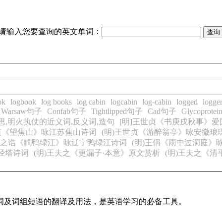
请输入您要查询的英文单词：
ok
logbook
log books
log cabin
logcabin
log-cabin
logged
logge
Warsaw句子
Confab句子
Tightlipped句子
Cad句子
Glycoprot
思,明火执仗的近义词,反义词,造句
[明]王世贞《书庚戌秋事》
世贞《望焦山》咏江苏焦山诗词
(明)王世贞《游醉翁亭》咏安徽琅
)王之诰《瞷鸭绿江》咏辽宁鸭绿江诗词
(明)王偁《雨中过洞庭》
经塔诗词
(明)王夫之《更漏子·本意》原文赏析
(明)王夫之《清
单词及词组短语的翻译及用法，是英语学习的必备工具。