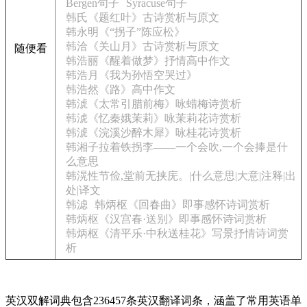
Bergen句子
Syracuse句子
韩氏《题红叶》古诗赏析与原文
韩永明《“拐子”陈应松》
韩洽《关山月》古诗赏析与原文
随便看
韩浩丽《醒着做梦》抒情高中作文
韩浩月《我为孙悟空哭过》
韩浩然《路》高中作文
韩淲《太常引腊前梅》咏蜡梅诗赏析
韩淲《忆秦娥茉莉》咏茉莉花诗赏析
韩淲《浣溪沙醉木犀》咏桂花诗赏析
韩湘子拉着铁拐李——一个会吹,一个会捧是什
么意思
韩滉性节俭,堂前无挟庑。|什么意思|大意|注释|出
处|译文
韩滤
韩炳枢《回春曲》即事感怀诗词赏析
韩炳枢《汉宫春·送别》即事感怀诗词赏析
韩炳枢《清平乐·中秋送桂花》写景抒情诗词赏
析
英汉双解词典包含236457条英汉翻译词条，涵盖了常用英语单