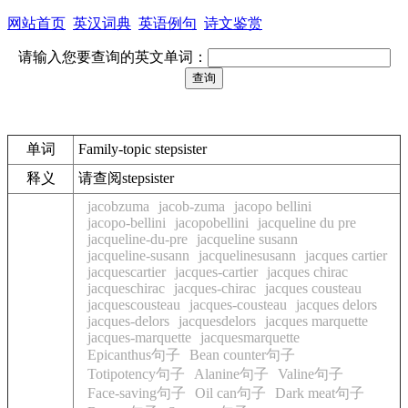
网站首页
英汉词典
英语例句
诗文鉴赏
请输入您要查询的英文单词：
单词
Family-topic stepsister
释义
请查阅stepsister
jacobzuma
jacob-zuma
jacopo bellini
jacopo-bellini
jacopobellini
jacqueline du pre
jacqueline-du-pre
jacqueline susann
jacqueline-susann
jacquelinesusann
jacques cartier
jacquescartier
jacques-cartier
jacques chirac
jacqueschirac
jacques-chirac
jacques cousteau
jacquescousteau
jacques-cousteau
jacques delors
jacques-delors
jacquesdelors
jacques marquette
jacques-marquette
jacquesmarquette
Epicanthus句子
Bean counter句子
Totipotency句子
Alanine句子
Valine句子
Face-saving句子
Oil can句子
Dark meat句子