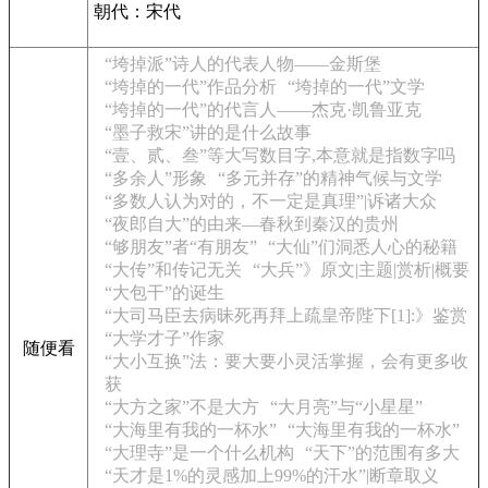
朝代：宋代
“垮掉派”诗人的代表人物——金斯堡
“垮掉的一代”作品分析
“垮掉的一代”文学
“垮掉的一代”的代言人——杰克·凯鲁亚克
“墨子救宋”讲的是什么故事
“壹、贰、叁”等大写数目字,本意就是指数字吗
“多余人”形象
“多元并存”的精神气候与文学
“多数人认为对的，不一定是真理”|诉诸大众
“夜郎自大”的由来—春秋到秦汉的贵州
“够朋友”者“有朋友”
“大仙”们洞悉人心的秘籍
“大传”和传记无关
“大兵”》原文|主题|赏析|概要
“大包干”的诞生
“大司马臣去病昧死再拜上疏皇帝陛下[1]:》鉴赏
“大学才子”作家
随便看
“大小互换”法：要大要小灵活掌握，会有更多收
获
“大方之家”不是大方
“大月亮”与“小星星”
“大海里有我的一杯水”
“大海里有我的一杯水”
“大理寺”是一个什么机构
“天下”的范围有多大
“天才是1%的灵感加上99%的汗水”|断章取义