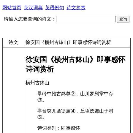
网站首页
英汉词典
英语例句
诗文鉴赏
请输入您要查询的诗文：
诗文
徐安国《横州古鉢山》即事感怀诗词赏析
徐安国《横州古鉢山》即事感怀
诗词赏析
横州古鉢山
羣岭中推古鉢尊②，山川罗列掌中存
③。
亭台突兀圣婆庙④，丘垤逶迤山子村
⑤。
诗词类别：即事感怀