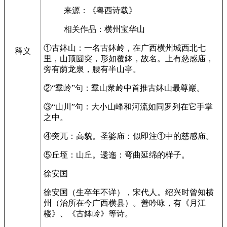
来源：《粤西诗载》
相关作品：横州宝华山
①古鉢山：一名古鉢岭，在广西横州城西北七
释义
里，山顶圆突，形如覆鉢，故名。上有慈感庙，
旁有荫龙泉，腰有半山亭。
②“羣岭”句：羣山衆岭中首推古鉢山最尊巖。
③“山川”句：大小山峰和河流如同罗列在它手掌
之中。
④突兀：高貌。圣婆庙：似即注①中的慈感庙。
⑤丘垤：山丘。逶迤：弯曲延绵的样子。
徐安国
徐安国（生卒年不详），宋代人。绍兴时曾知横
州（治所在今广西横县）。善吟咏，有《月江
楼》、《古鉢岭》等诗。