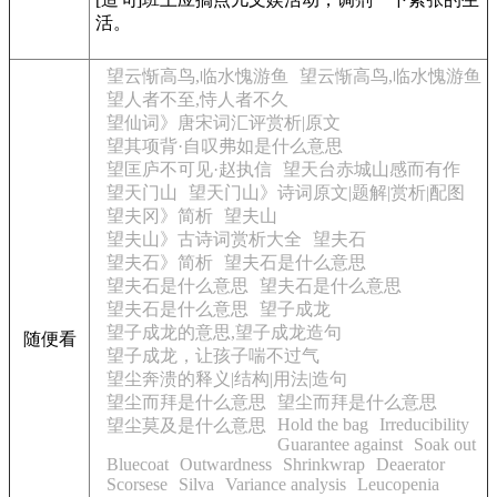
活。
望云惭高鸟,临水愧游鱼
望云惭高鸟,临水愧游鱼
望人者不至,恃人者不久
望仙词》唐宋词汇评赏析|原文
望其项背·自叹弗如是什么意思
望匡庐不可见·赵执信
望天台赤城山感而有作
望天门山
望天门山》诗词原文|题解|赏析|配图
望夫冈》简析
望夫山
望夫山》古诗词赏析大全
望夫石
望夫石》简析
望夫石是什么意思
望夫石是什么意思
望夫石是什么意思
望夫石是什么意思
望子成龙
望子成龙的意思,望子成龙造句
随便看
望子成龙，让孩子喘不过气
望尘奔溃的释义|结构|用法|造句
望尘而拜是什么意思
望尘而拜是什么意思
Hold the bag
Irreducibility
望尘莫及是什么意思
Guarantee against
Soak out
Bluecoat
Outwardness
Shrinkwrap
Deaerator
Scorsese
Silva
Variance analysis
Leucopenia